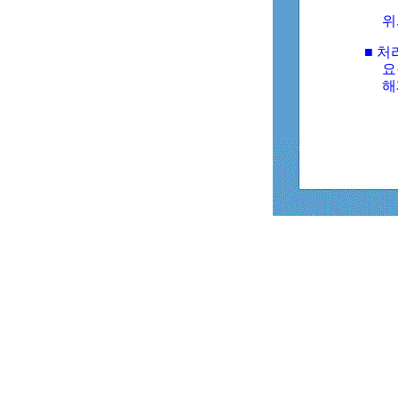
위
■ 처
요
해