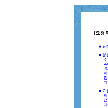
[요청 
■ 
■ 
주
-수
-
학
접
차
■ 요
학번
접속
차단