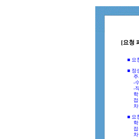
[요청 
■ 
■ 
주
-수
-
학
접
차
■ 요
학번
접속
차단