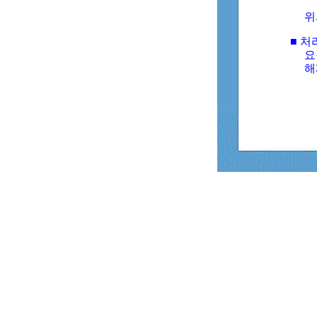
위
■ 처
요
해