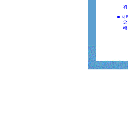
위
■ 처
요
해