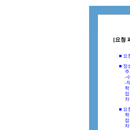
[요청 
■ 
■ 
주
-수
-
학
접
차
■ 요
학번
접속
차단